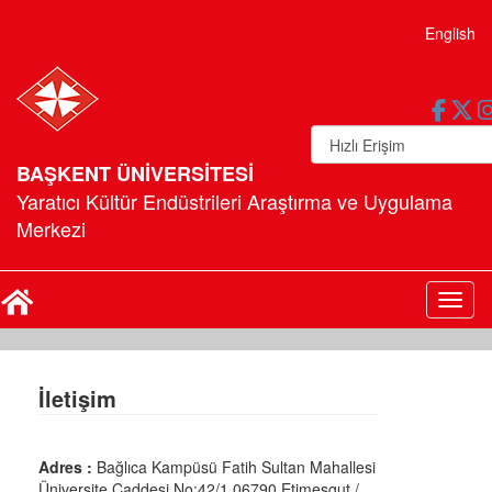
English
BAŞKENT ÜNİVERSİTESİ
Yaratıcı Kültür Endüstrileri Araştırma ve Uygulama
Merkezi
Toggl
İletişim
Adres :
Bağlıca Kampüsü Fatih Sultan Mahallesi
Üniversite Caddesi No:42/1 06790 Etimesgut /