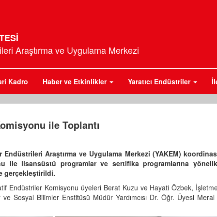
TESİ
rileri Araştırma ve Uygulama Merkezi
ari Kadro
Haber ve Etkinlikler
Yaratıcı Endüstriler
İ
Komisyonu ile Toplantı
tür Endüstrileri Araştırma ve Uygulama Merkezi (YAKEM) koordin
u ile lisansüstü programlar ve sertifika programlarına yöneli
 gerçekleştirildi.
atif Endüstriler Komisyonu üyeleri Berat Kuzu ve Hayati Özbek, İşletm
 ve Sosyal Bilimler Enstitüsü Müdür Yardımcısı Dr. Öğr. Üyesi Meral