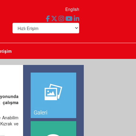
English
letişim
asyonunda
k çalışma
e Anabilim
 Kızrak ve