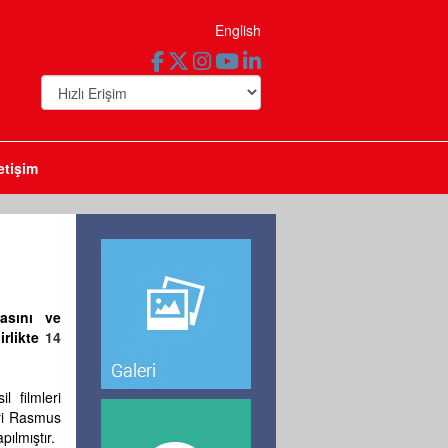
English
letişim
asını ve
irlikte
14
l filmleri
eri Rasmus
pılmıştır.