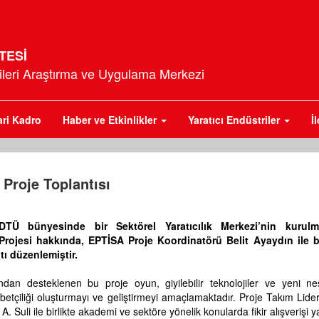
TESİ
rileri Araştırma ve Uygulama Merkezi
ari Kadro
Haber ve Etkinlikler
Yaratıcı Endüstriler
İ
 Proje Toplantısı
TÜ bünyesinde bir Sektörel Yaratıcılık Merkezi’nin kurulm
rojesi hakkında, EPTİSA Proje Koordinatörü Belit Ayaydın ile b
tı düzenlemiştir.
ndan desteklenen bu proje oyun, giyilebilir teknolojiler ve yeni nesi
ekabetçiliği oluşturmayı ve geliştirmeyi amaçlamaktadır. Proje Takım Lid
Suli ile birlikte akademi ve sektöre yönelik konularda fikir alışverişi ya